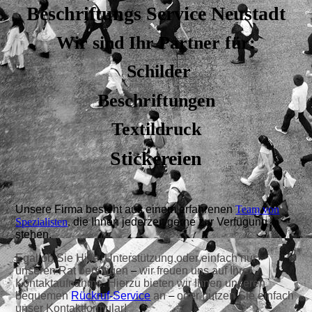
Beschriftungs Service Neustadt
Wir sind Ihr Partner für:
Schilder
Beschriftungen
Textildruck
Stickereien
Unsere Firma besteht aus einem erfahrenen
Team von
Spezialisten
,
die Ihnen jederzeit gerne zur Verfügung
stehen.
Egal ob Sie Hilfe, Unterstützung oder einfach nur
unseren Rat benötigen
wir freuen uns auf Ihre
–
Kontaktaufnahme. Hierzu bieten wir Ihnen unseren
bequemen
Rückruf-Service
an
oder nutzen Sie einfach
–
unser
Kontaktformular
!